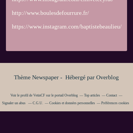
http://www.boulesdefourrure.fr/
https://www.instagram.com/baptistebeaulieu/
Thème Newspaper - Hébergé par
Overblog
Voir le profil de
VetinCF
sur le portail Overblog
Top articles
Contact
Signaler un abus
C.G.U.
Cookies et données personnelles
Préférences cookies