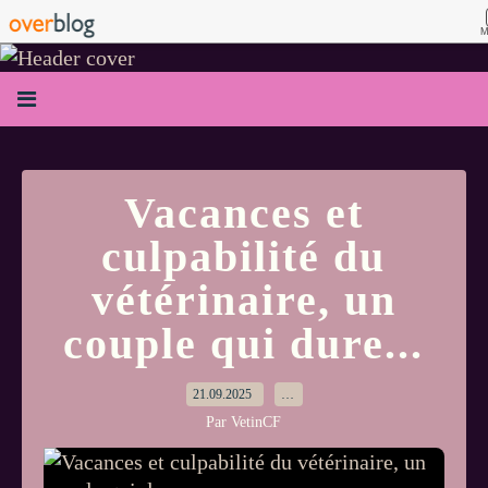
M
Vacances et
culpabilité du
vétérinaire, un
couple qui dure...
21.09.2025
…
Par VetinCF