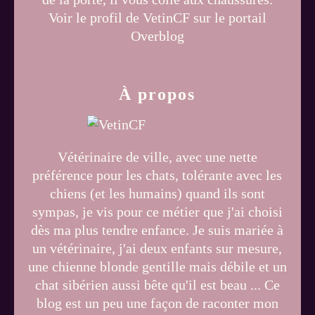
Voir le profil de
VetinCF
sur le portail
Overblog
À propos
Vétérinaire de ville, avec une nette
préférence pour les chats, tolérante avec les
chiens (et les humains) quand ils sont
sympas, je vis pour ce métier que j'ai choisi
dès ma plus tendre enfance. Je suis mariée à
un vétérinaire, j'ai deux enfants sur mesure,
une chienne blonde gentille mais débile et un
chat sibérien aussi bête qu'il est beau ... Ce
blog est un peu une façon de raconter mon