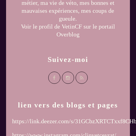
métier, ma vie de véto, mes bonnes et
mauvaises expériences, mes coups de
gueule.
Voir le profil de
VetinCF
sur le portail
Overblog
Suivez-moi
lien vers des blogs et pages
https://link.deezer.com/s/31GCbzXRTCTxxf8CH
https://www.instagram.com/clinvetceyrat/