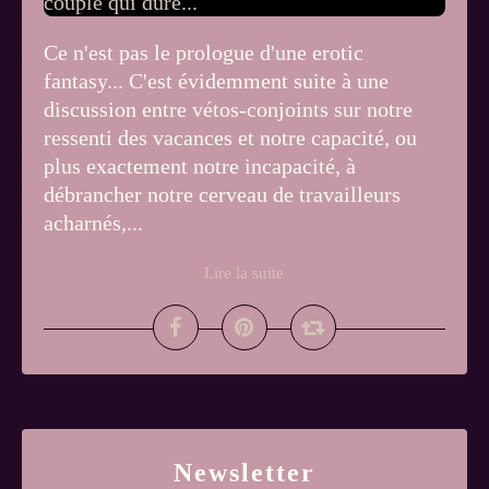
Ce n'est pas le prologue d'une erotic
fantasy... C'est évidemment suite à une
discussion entre vétos-conjoints sur notre
ressenti des vacances et notre capacité, ou
plus exactement notre incapacité, à
débrancher notre cerveau de travailleurs
acharnés,...
Lire la suite
Newsletter