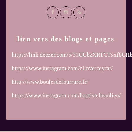
lien vers des blogs et pages
https://link.deezer.com/s/31GCbzXRTCTxxf8CH
https://www.instagram.com/clinvetceyrat/
http://www.boulesdefourrure.fr/
https://www.instagram.com/baptistebeaulieu/