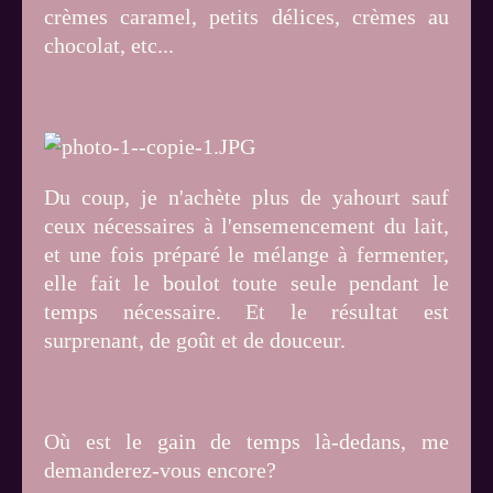
crèmes caramel, petits délices, crèmes au
chocolat, etc...
Du coup, je n'achète plus de yahourt sauf
ceux nécessaires à l'ensemencement du lait,
et une fois préparé le mélange à fermenter,
elle fait le boulot toute seule pendant le
temps nécessaire. Et le résultat est
surprenant, de goût et de douceur.
Où est le gain de temps là-dedans, me
demanderez-vous encore?