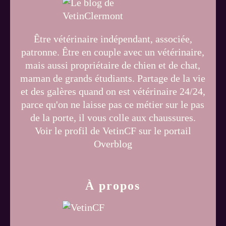
Être vétérinaire indépendant, associée,
patronne. Être en couple avec un vétérinaire,
mais aussi propriétaire de chien et de chat,
maman de grands étudiants. Partage de la vie
et des galères quand on est vétérinaire 24/24,
parce qu'on ne laisse pas ce métier sur le pas
de la porte, il vous colle aux chaussures.
Voir le profil de
VetinCF
sur le portail
Overblog
À propos