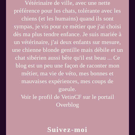
Vétérinaire de ville, avec une nette
préférence pour les chats, tolérante avec les
chiens (et les humains) quand ils sont
sympas, je vis pour ce métier que j'ai choisi
dès ma plus tendre enfance. Je suis mariée à
un vétérinaire, j'ai deux enfants sur mesure,
une chienne blonde gentille mais débile et un
chat sibérien aussi bête qu'il est beau ... Ce
blog est un peu une façon de raconter mon
métier, ma vie de véto, mes bonnes et
mauvaises expériences, mes coups de
gueule.
Voir le profil de
VetinCF
sur le portail
Overblog
Suivez-moi