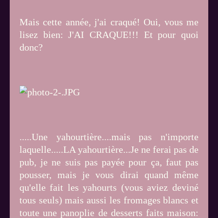
Mais cette année, j'ai craqué! Oui, vous me
lisez bien: J'AI CRAQUE!!! Et pour quoi
donc?
.....Une yahourtière....mais pas n'importe
laquelle.....LA yahourtière...Je ne ferai pas de
pub, je ne suis pas payée pour ça, faut pas
pousser, mais je vous dirai quand même
qu'elle fait les yahourts (vous aviez deviné
tous seuls) mais aussi les fromages blancs et
toute une panoplie de desserts faits maison: