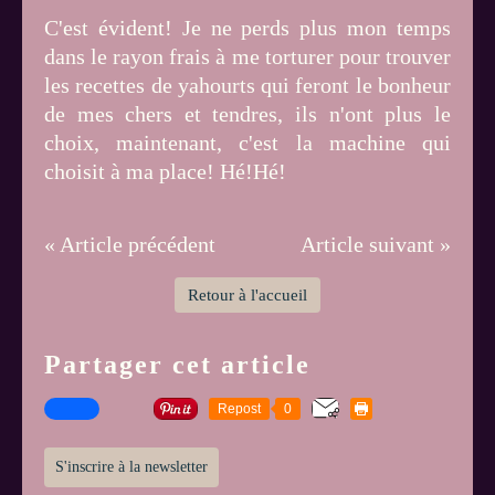
C'est évident! Je ne perds plus mon temps
dans le rayon frais à me torturer pour trouver
les recettes de yahourts qui feront le bonheur
de mes chers et tendres, ils n'ont plus le
choix, maintenant, c'est la machine qui
choisit à ma place! Hé!Hé!
« Article précédent
Article suivant »
Retour à l'accueil
Partager cet article
Repost
0
S'inscrire à la newsletter