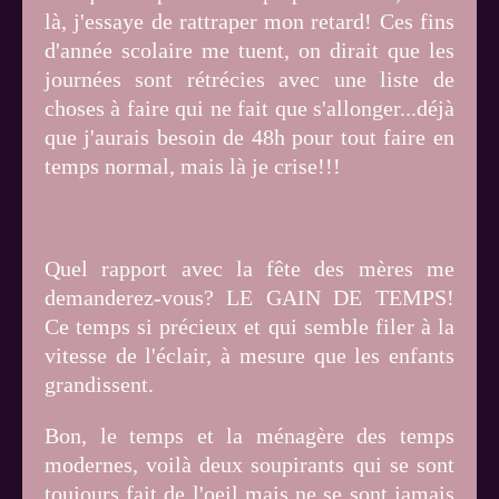
là, j'essaye de rattraper mon retard! Ces fins
d'année scolaire me tuent, on dirait que les
journées sont rétrécies avec une liste de
choses à faire qui ne fait que s'allonger...déjà
que j'aurais besoin de 48h pour tout faire en
temps normal, mais là je crise!!!
Quel rapport avec la fête des mères me
demanderez-vous? LE GAIN DE TEMPS!
Ce temps si précieux et qui semble filer à la
vitesse de l'éclair, à mesure que les enfants
grandissent.
Bon, le temps et la ménagère des temps
modernes, voilà deux soupirants qui se sont
toujours fait de l'oeil mais ne se sont jamais