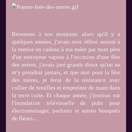
Revenons à nos moutons: alors qu'il y a
quelques années, j'avais avec effroi assisté à
la remise en cadeau à ma mère par mon père
d'un nettoyeur vapeur à l'occasion d'une fête
des mères, j'avais juré grands dieux qu'on ne
m'y prendrai jamais, et que moi pour la fête
des mères, je ferai de la résistance avec
collier de nouilles et empreinte de main dans
la terre cuite. Et chaque année, j'ironisai sur
l'inondation télévisuelle de pubs pour
électroménager, parfums et autres bouquets
de fleurs...