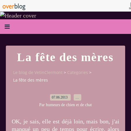
M
La fête des mères
Le blog de VetinClermont
>
Categories
>
La fête des mères
07.06.2013
…
Par humeurs de chien et de chat
OK, je sais, elle est déjà loin, mais bon, j'ai
manqué un peu de temps pour écrire, alors