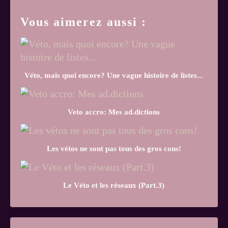
Vous aimerez aussi :
Véto, mais quoi encore? Une vague histoire de listes...
Veto accro: Mes ad.dictions
Les vétos ne sont pas tous des gros cons!
Le Véto et les réseaux (Part.3)