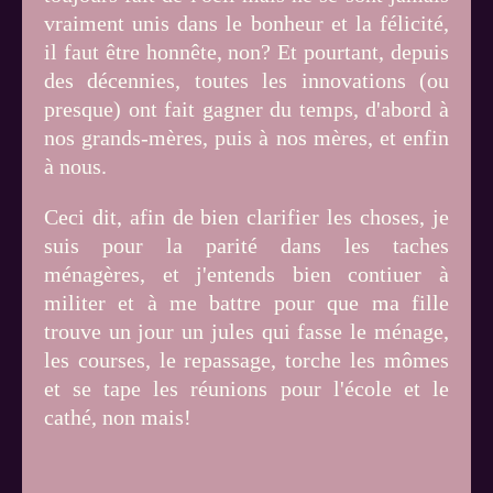
vraiment unis dans le bonheur et la félicité,
il faut être honnête, non? Et pourtant, depuis
des décennies, toutes les innovations (ou
presque) ont fait gagner du temps, d'abord à
nos grands-mères, puis à nos mères, et enfin
à nous.
Ceci dit, afin de bien clarifier les choses, je
suis pour la parité dans les taches
ménagères, et j'entends bien contiuer à
militer et à me battre pour que ma fille
trouve un jour un jules qui fasse le ménage,
les courses, le repassage, torche les mômes
et se tape les réunions pour l'école et le
cathé, non mais!