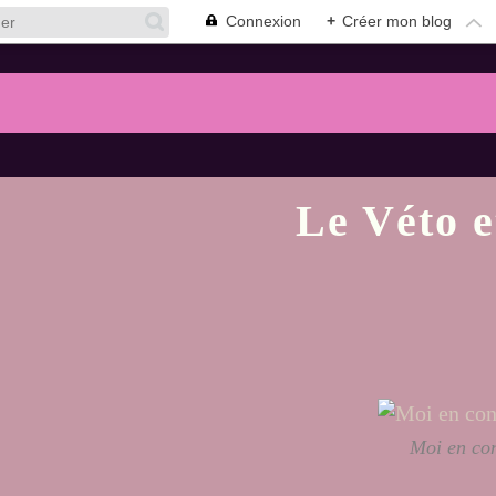
Connexion
+
Créer mon blog
Le Véto e
Moi en con