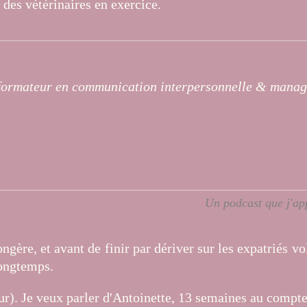
 des vétérinaires en exercice.
t formateur en communication interpersonnelle & manag
Un podcast que j'app
e, et avant de finir par dériver sur les expatriés volon
longtemps.
our). Je veux parler d'Antoinette, 13 semaines au compt