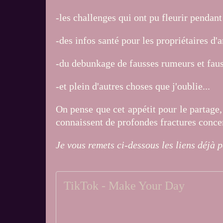
-les challenges qui ont pu fleurir pendant l
-des infos santé pour les propriétaires d
-du debunkage de fausses rumeurs et fauss
-et plein d'autres choses que j'oublie...
On pense que cet appétit pour le partage,
connaissent de profondes fractures concern
Je vous remets ci-dessous les liens déjà 
TikTok - Make Your Day