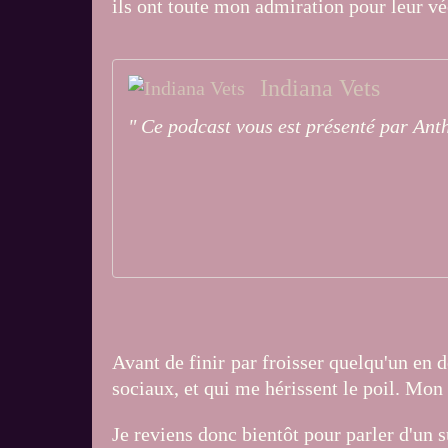
ils ont toute mon admiration pour leur véc
Indiana Vets
" Ce podcast vous est présenté par Ant
Avant de finir par froisser quelqu'un en 
sociaux, et qui me hérissent le poil. Mon 
Je reviens donc bientôt pour parler d'un 