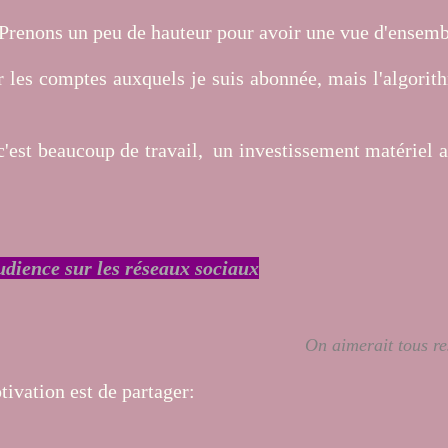
s. Prenons un peu de hauteur pour avoir une vue d'ensemb
ur les comptes auxquels je suis abonnée, mais l'algorit
e, c'est beaucoup de travail, un investissement matériel
udience sur les réseaux sociaux
On aimerait tous re
tivation est de partager: