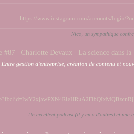
https://www.instagram.com/accounts/log
Nico, un sympathique confrèr
 #87 - Charlotte Devaux - La science dans la 
Entre gestion d'entreprise, création de contenu et nouve
ce-dans-la-gamelle?fbclid=IwY2xjawPXN4RleHRu
Un excellent podcast (il y en a d'autres) et une i