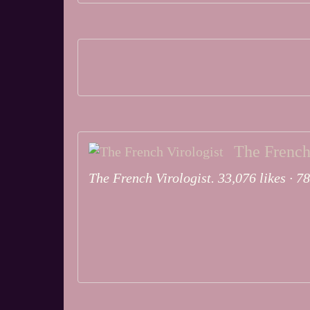
The French
The French Virologist. 33,076 likes · 7