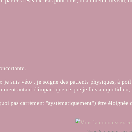
té par ces réseaux. Pas pour tous, ni au même niveau, ma
concertante.
 je suis véto , je soigne des patients physiques, à poi
emment autant d'impact que ce que je fais au quotidien,
rquoi pas carrément "systématiquement") être éloignée 
Vous la connaissez c