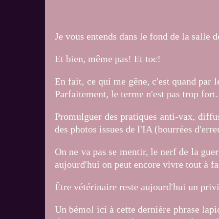
Je vous entends dans le fond de la salle d
Et bien, même pas! Et toc!
En fait, ce qui me gêne, c'est quand par 
Parfaitement, le terme n'est pas trop fort.
Promulguer des pratiques anti-vax, diffus
des photos issues de l'IA (bourrées d'erre
On ne va pas se mentir, le nerf de la gue
aujourd'hui on peut encore vivre tout à fa
Être vétérinaire reste aujourd'hui un priv
Un bémol ici à cette dernière phrase lapid