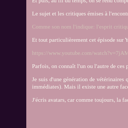
Et puis, au fil du temps, on se rend comp
Le sujet et les critiques émises à l'enco
Comme son nom l'indique: l'esprit critiq
Et tout particulièrement cet épisode sur 
https://www.youtube.com/watch?v=7jA
Parfois, on connaît l'un ou l'autre de ces 
Je suis d'une génération de vétérinaires 
immédiates). Mais il existe une autre fac
J'écris avatars, car comme toujours, la f