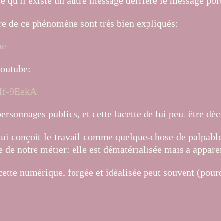
te qu'il existe un autre message derrière le message por
ntre de ce phénomène sont très bien expliqués:
ue
Youtube:
Mf-9EekA
personnages publics, et cette facette de lui peut être dé
qui conçoit le travail comme quelque-chose de palpable:
e de notre métier: elle est dématérialisée mais a appar
acette numérique, forgée et idéalisée peut souvent (pou