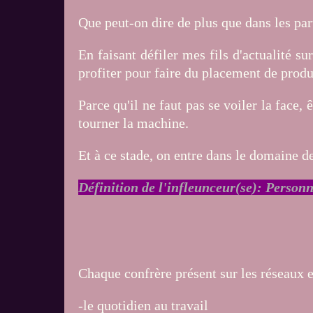
Que peut-on dire de plus que dans les par
En faisant défiler mes fils d'actualité s
profiter pour faire du placement de produ
Parce qu'il ne faut pas se voiler la face,
tourner la machine.
Et à ce stade, on entre dans le domaine de
Définition de l'infleunceur(se):
Personn
Chaque confrère présent sur les réseaux e
-le quotidien au travail