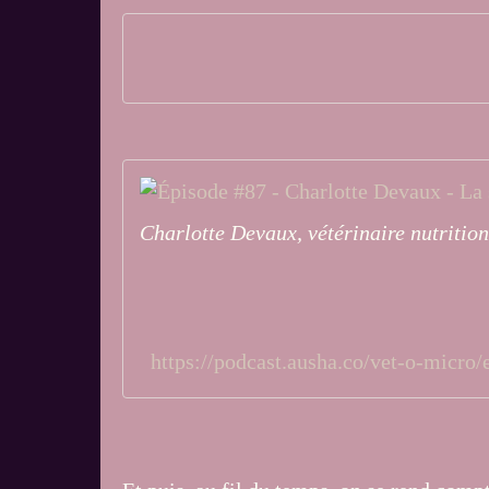
Charlotte Devaux, vétérinaire nutrition
https://podcast.ausha.co/vet-o