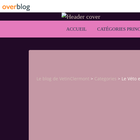
ACCUEIL
CATÉGORIES PRINC
Le blog de VetinClermont
>
Categories
>
Le Véto e