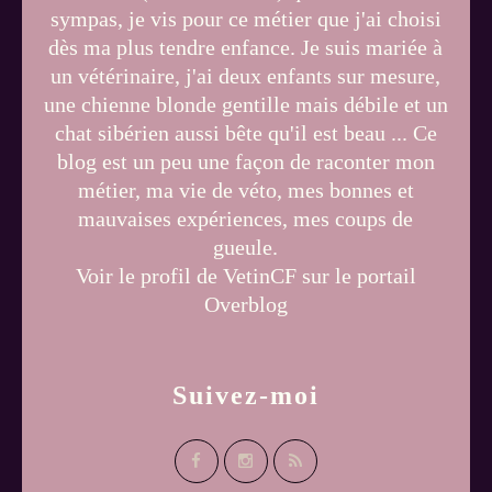
sympas, je vis pour ce métier que j'ai choisi
dès ma plus tendre enfance. Je suis mariée à
un vétérinaire, j'ai deux enfants sur mesure,
une chienne blonde gentille mais débile et un
chat sibérien aussi bête qu'il est beau ... Ce
blog est un peu une façon de raconter mon
métier, ma vie de véto, mes bonnes et
mauvaises expériences, mes coups de
gueule.
Voir le profil de
VetinCF
sur le portail
Overblog
Suivez-moi