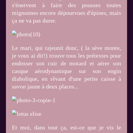
s'énervent à faire des pousses toutes
mignonnes encore dépourvues d'épines, mais
ça ne va pas durer.
Le mari, qui rajeunit donc, ( la sève monte,
je vous ai dit!) trouve tous les prétextes pour
endosser son cuir de motard et aérer son
casque aérodynamique sur son engin
diabolique, en rêvant d'une petite caisse à
savon jaune à deux places...
Et moi, dans tout ça, est-ce que je vis le