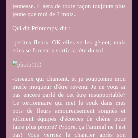
jeunesse. Il sera de toute façon toujours plus
jeune que moi de 7 mois..
Qui dit Printemps, dit :
-petites fleurs, OK elles se les gèlent, mais
elles se forcent à sortir la tête du sol
-oiseaux qui chantent, et je soupçonne mon
merle moqueur d'être revenu. Je ne vous ai
pas encore parlé de cet être insupportable?
Ce tortionnaire qui met le souk dans mes
pots de fleurs amoureusement soignés et
joliment équipés d'écorces de chêne pour
faire plus propre? Propre, ça l'animal ne l'est
pas! Vous verriez le chantier après son