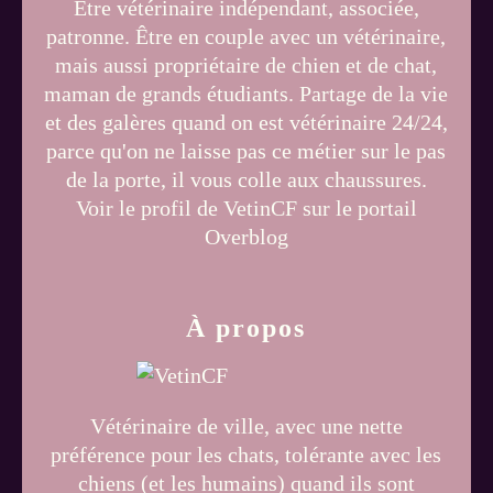
Être vétérinaire indépendant, associée,
patronne. Être en couple avec un vétérinaire,
mais aussi propriétaire de chien et de chat,
maman de grands étudiants. Partage de la vie
et des galères quand on est vétérinaire 24/24,
parce qu'on ne laisse pas ce métier sur le pas
de la porte, il vous colle aux chaussures.
Voir le profil de
VetinCF
sur le portail
Overblog
À propos
Vétérinaire de ville, avec une nette
préférence pour les chats, tolérante avec les
chiens (et les humains) quand ils sont