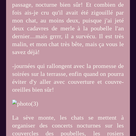
passage, nocturne bien sûr! Et combien de
fois ais-je cru qu'il avait été zigouillé par
mon chat, au moins deux, puisque j'ai jeté
deux cadavres de merle à la poubelle l'an
dernier....mais grrrr, il a survécu. Il est très
malin, et mon chat très bête, mais ça vous le
savez déjà!
-journées qui rallongent avec la promesse de
soirées sur la terrasse, enfin quand on pourra
éviter d'y aller avec couverture et couvre-
oreilles bien sûr!
La sève monte, les chats se mettent à
organiser des concerts nocturnes sur les
couvercles des poubelles, les rosiers