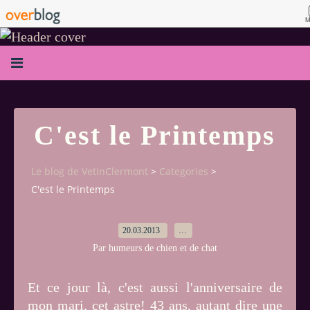
M
C'est le Printemps
Le blog de VetinClermont
>
Categories
>
C'est le Printemps
20.03.2013
…
Par humeurs de chien et de chat
Et ce jour là, c'est aussi l'anniversaire de
mon mari, cet astre! 43 ans, autant dire une