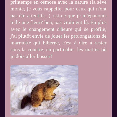
printemps en osmose avec la nature (la sève
monte, je vous rappelle, pour ceux qui n'ont
pas été attentifs...), est-ce que je m'épanouis
telle une fleur? ben, pas vraiment là. En plus
avec le changement d'heure qui se profile,
j'ai plutôt envie de jouer les prolongations de
marmotte qui hiberne, c'est à dire à rester
sous la couette, en particulier les matins où
je dois aller bosser!