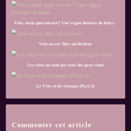
Véto, mais quoi encore? Une vague histoire de listes...
Veto accro: Mes ad.dictions
Les vétos ne sont pas tous des gros cons!
Le Véto et les réseaux (Part.3)
Commenter cet article